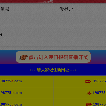
点击进入澳门报码直播开奖
↓↓↓ 请大家记住新网址 ↓↓↓
98775
a
.com
198775
98775
b
.com
198775
198775
c
.com
198775