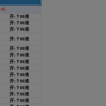
一码
开:？00准
开:？00准
开:？00准
开:？00准
开:？00准
开:？00准
开:？00准
开:？00准
开:？00准
开:？00准
开:？00准
开:？00准
开:？00准