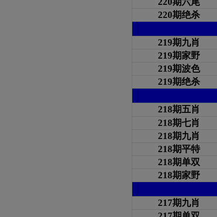
220期
六尾
220期绝杀
219期九肖
219期家野
219期波色
219期绝杀
218期五肖
218期七肖
218期九肖
218期平特
218期单双
218期家野
217期九肖
217期单双