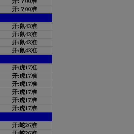
开:？00准
开:？00准
开:鼠43准
开:鼠43准
开:鼠43准
开:鼠43准
开:虎17准
开:虎17准
开:虎17准
开:虎17准
开:虎17准
开:虎17准
开:蛇26准
开:蛇26准