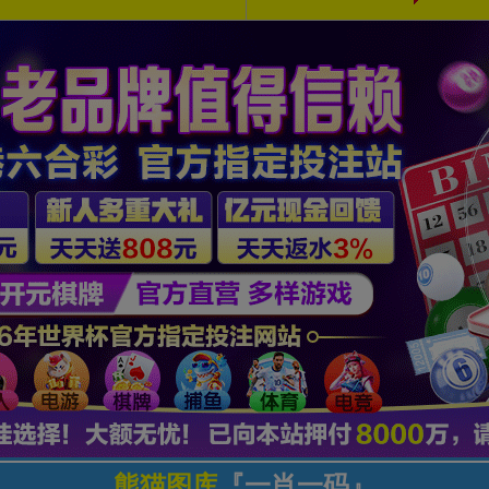
熊猫图库
『一肖一码』