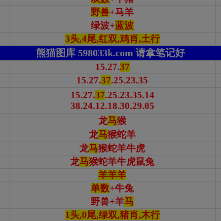
野兽
+马羊
绿波+
蓝波
3头,4尾,红双,鸡肖,土行
熊猫图库 598033k.com 请拿笔记好
15.27.
37
15.27.
37
.25.23.35
15.27.
37
.25.23.35.14
38.24.12.18.30.29.05
龙
马
猴
龙
马
猴蛇羊
龙
马
猴蛇羊牛虎
龙
马
猴蛇羊牛虎鼠兔
羊羊羊
单数
+牛兔
野兽+羊
马
1头,0尾,绿双,猪肖,木行