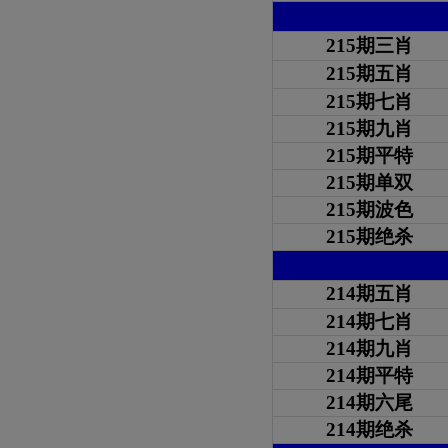
215期三肖
215期五肖
215期七肖
215期九肖
215期平特
215期单双
215期波色
215期绝杀
214期五肖
214期七肖
214期九肖
214期平特
214期
六尾
214期绝杀