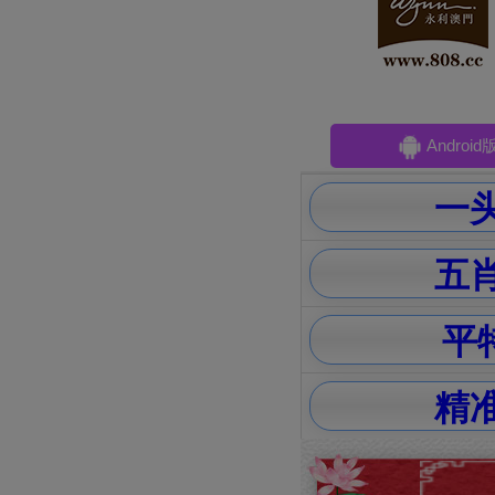
Android
一
五
平
精