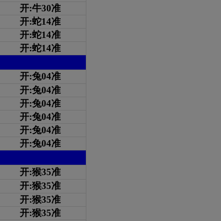
开:牛30准
开:蛇14准
开:蛇14准
开:蛇14准
开:兔04准
开:兔04准
开:兔04准
开:兔04准
开:兔04准
开:兔04准
开:猴35准
开:猴35准
开:猴35准
开:猴35准