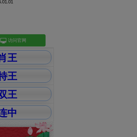
01.01
访问官网
肖王
特王
双王
连中