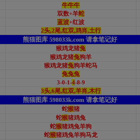
牛牛牛
双数+羊
蛇
蓝波
+红波
2头,2尾,红双,鸡肖,土行
熊猫图库 598033k.com 请拿笔记好
猴鸡龙猪
兔
猴鸡龙猪
兔
狗羊
猴鸡龙猪
兔
狗羊蛇马
兔兔兔
3-0-1-
4
-8-9
3头,6尾,红双,羊肖,木行
熊猫图库 598033k.com 请拿笔记好
蛇
猴
猪
蛇
猴
猪鸡兔
蛇
猴
猪鸡兔羊狗
蛇
猴
猪鸡兔羊狗马龙