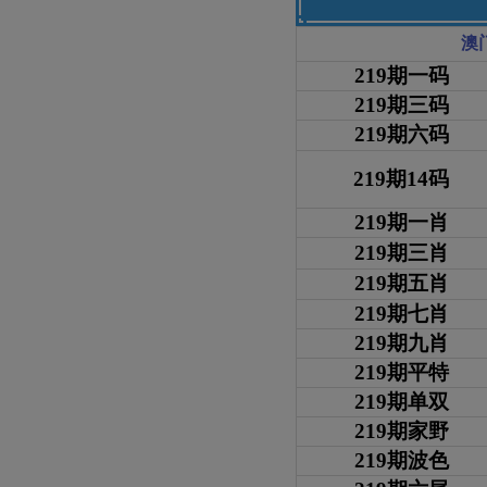
澳
219期一码
219期三码
219期六码
219期14码
219期一肖
219期三肖
219期五肖
219期七肖
219期九肖
219期平特
219期单双
219期家野
219期波色